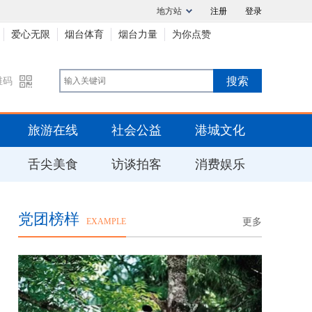
地方站
注册
登录
爱心无限
烟台体育
烟台力量
为你点赞
维码
旅游在线
社会公益
港城文化
舌尖美食
访谈拍客
消费娱乐
党团榜样
EXAMPLE
更多