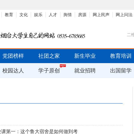
教育
文化
娱乐
人才
舆情
房源
网上民声
网上问法
二
党团榜样
社团之家
新生毕业
教育培训
校园达人
学子原创
就业招聘
出国留学
个专业课第一：这个鲁大宿舍是如何做到考