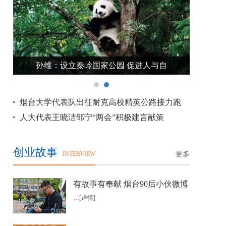
孙维：设立秦岭国家公园 促进人与自
鲁
烟台大学代表队出征耐克高校精英公路接力跑
人大代表王晓洁邹宁“两会”积极建言献策
创业故事
INTERVIEW
更多
有故事有奉献 烟台90后小伙微博
…
[详情]