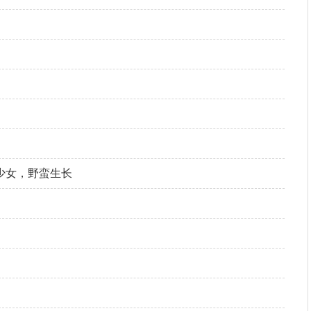
 促进人与自
鲁东大学高琳被评为“山东省大学生自
少女，野蛮生长