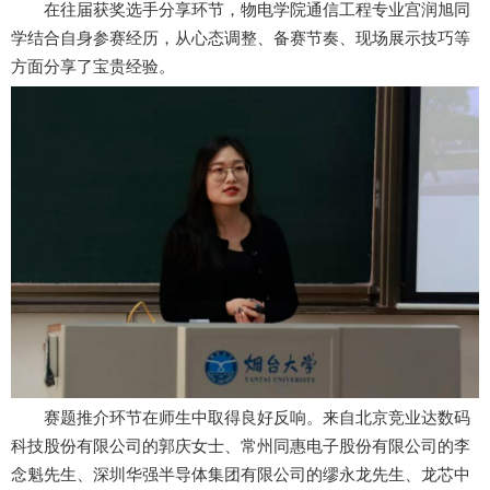
在往届获奖选手分享环节，物电学院通信工程专业宫润旭同
学结合自身参赛经历，从心态调整、备赛节奏、现场展示技巧等
方面分享了宝贵经验。
赛题推介环节在师生中取得良好反响。来自北京竞业达数码
科技股份有限公司的郭庆女士、常州同惠电子股份有限公司的李
念魁先生、深圳华强半导体集团有限公司的缪永龙先生、龙芯中