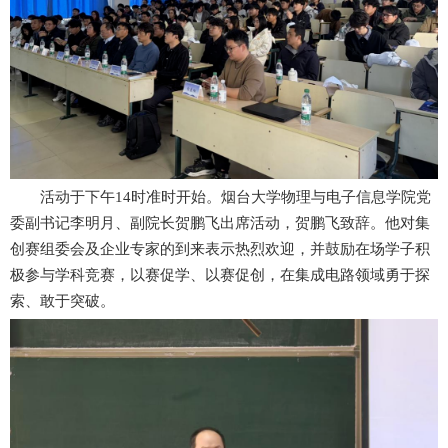
活动于下午14时准时开始。烟台大学物理与电子信息学院党
委副书记李明月、副院长贺鹏飞出席活动，贺鹏飞致辞。他对集
创赛组委会及企业专家的到来表示热烈欢迎，并鼓励在场学子积
极参与学科竞赛，以赛促学、以赛促创，在集成电路领域勇于探
索、敢于突破。